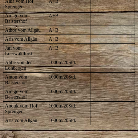
Aika vom Hof
A+B
Sprenger
Amigo vom
A+B
Balstershof
Athos vom Allgäu
A+B
Aris vom Allgäu
A+B
Jarl vom
A+B
Luerwaldforst
Abbe von den
1000m/20Std.
Lohbergen
Anton vom
1000m/20Std.
Balstershof
Amigo vom
1000m/20Std.
Balstershof
Anouk vom Hof
1000m/20Std.
Sprenger
Aris vom Allgäu
1000m/20Std.