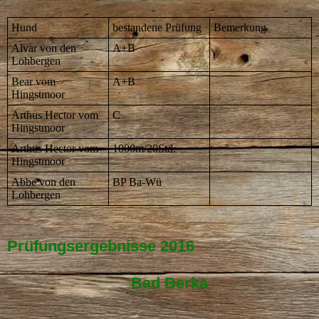
Hund
bestandene Prüfung
Bemerkung
Alvar von den
A+B
Lohbergen
Bear vom
A+B
Hingstmoor
Arthus Hector vom
C
Hingstmoor
Arthus Hector vom
1000m/20Std.
Hingstmoor
Abbe von den
BP Ba-Wü
Lohbergen
Prüfungsergebnisse 2016
Bad Berka