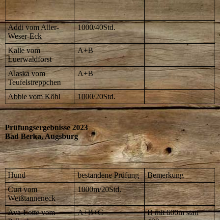
Addi vom Aller-
1000/40Std.
Weser-Eck
Kalle vom
A+B
Luerwaldforst
Alaska vom
A+B
Teufelstreppchen
Abbie vom Köhl
1000/20Std.
Prüfungsergebnisse 2023
Bad Berka, Augsburg
Hund
bestandene Prüfung
Bemerkung
Curt vom
1000m/20Std.
Weißtanneneck
Ava-Lotte vom
A+B+C
B mit 600m statt