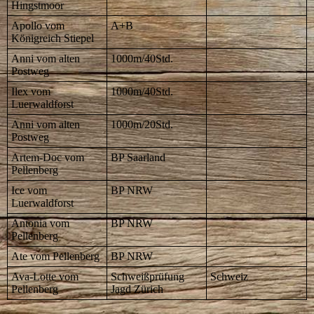
Hingstmoor
Apollo vom
A+B
Königreich Stiepel
Anni vom alten
1000m/40Std.
Postweg
Ilex vom
1000m/40Std.
Luerwaldforst
Anni vom alten
1000m/20Std.
Postweg
Artem-Doc vom
BP Saarland
Pellenberg
Ice vom
BP NRW
Luerwaldforst
Antonia vom
BP NRW
Pellenberg
Ate vom Pellenberg
BP NRW
Ava-Lotte vom
Schweißprüfung
Schweiz
Pellenberg
Jagd Zürich