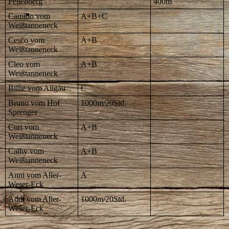
Pellenberg
400m
Camillo vom
A+B+C
Weißtanneneck
Cesco vom
A+B
Weißtanneneck
Cleo vom
A+B
Weißtanneneck
Billie vom Allgäu
C
Bruno vom Hof
1000m/20Std.
Sprenger
Curt vom
A+B
Weißtanneneck
Cathy vom
A+B
Weißtanneneck
Anni vom Aller-
A
Weser-Eck
Addi vom Aller-
1000m/20Std.
Weser-Eck