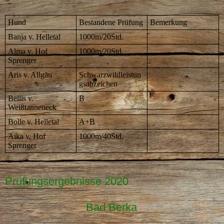
Hund
Bestandene Prüfung
Bemerkung
Banja v. Helletal
1000m/20Std.
Alma v. Hof
1000m/20Std.
Sprenger
Aris v. Allgäu
Schwarzwildleistun
gsabzeichen
Bellis v.
B
Weißtanneneck
Bolle v. Helletal
A+B
Aika v. Hof
1000m/40Std.
Sprenger
Prüfungsergebnisse 2020
Bad Berka