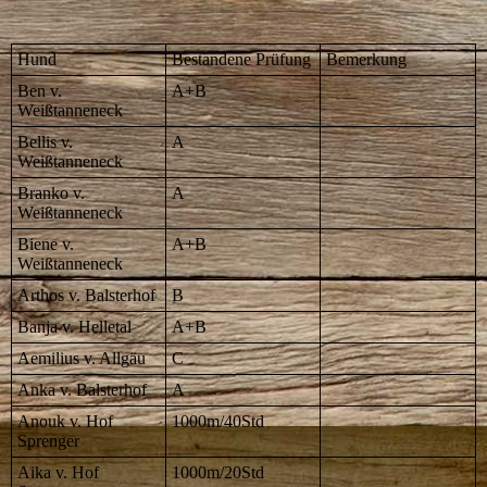
Hund
Bestandene Prüfung
Bemerkung
Ben v.
A+B
Weißtanneneck
Bellis v.
A
Weißtanneneck
Branko v.
A
Weißtanneneck
Biene v.
A+B
Weißtanneneck
Arthos v. Balsterhof
B
Banja v. Helletal
A+B
Aemilius v. Allgäu
C
Anka v. Balsterhof
A
Anouk v. Hof
1000m/40Std
Sprenger
Aika v. Hof
1000m/20Std