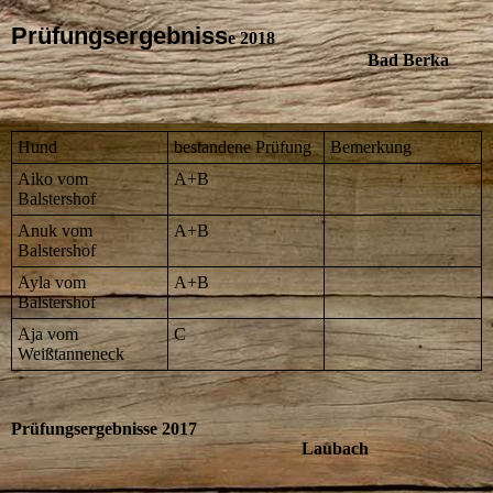
Prüfungsergebniss
e 2018
Bad Berka
Hund
bestandene Prüfung
Bemerkung
Aiko vom
A+B
Balstershof
Anuk vom
A+B
Balstershof
Ayla vom
A+B
Balstershof
Aja vom
C
Weißtanneneck
Prüfungsergebnisse 2017
Laubach