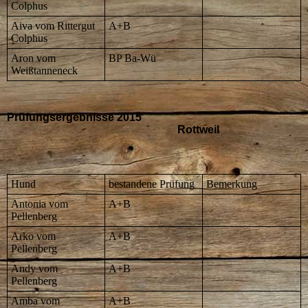
Colphus
Aiva vom Rittergut
A+B
Colphus
Aron vom
BP Ba-Wü
Weißtanneneck
Prüfungsergebnisse 2015
Rottweil
Hund
bestandene Prüfung
Bemerkung
Antonia vom
A+B
Pellenberg
Arko vom
A+B
Pellenberg
Andy vom
A+B
Pellenberg
Amba vom
A+B