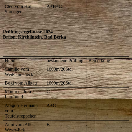
Cleo vom Hof
A+B+C
Sprenger
Prüfungsergebnisse 2024
Brilon, Kirchlinteln, Bad Berka
Hund
bestandene Prüfung
Bemerkung
Camillo vom
1000m/20Std.
Weißtanneneck
Bogi vom Allgäu
1000m/20Std.
Manfred- Jura
C
Laufhund
Aragon-Hermann
A+C
vom
Teufelstreppchen
Anni vom Aller-
B
Weser-Eck