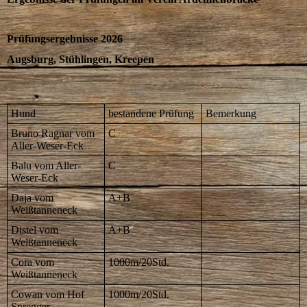
Prüfungsergebnisse 2026
Augsburg, Stühlingen, Kreepen
Hund
bestandene Prüfung
Bemerkung
Bruno Ragnar vom
C
Aller-Weser-Eck
Balu vom Aller-
C
Weser-Eck
Daja vom
A+B
Weißtanneneck
Distel vom
A+B
Weißtanneneck
Cora vom
1000m/20Std.
Weißtanneneck
Cowan vom Hof
1000m/20Std.
Sprenger