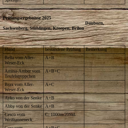
Prüfungsergebnisse 2025
Dauborn,
Sachsenberg, Stühlingen, Kreepen, Brilon
Hund
bestandene Prüfung
Bemerkung
Bella vom Aller-
A+B
Weser-Eck
Amina-Amber vom
A+B+C
Teufelstreppchen
Brax vom Aller-
A+C
Weser-Eck
Ayko von der Senke
A+B
Abby von der Senke
A+B
Cesco vom
C; 1000m/20Std.
Weißtanneneck
Cora vom
A+B+C