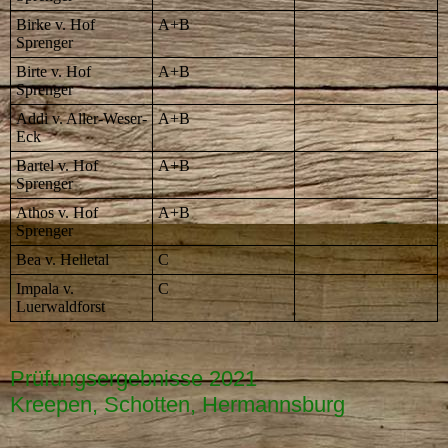
Birke v. Hof
A+B
Sprenger
Birte v. Hof
A+B
Sprenger
Addi v. Aller-Weser-
A+B
Eck
Bartel v. Hof
A+B
Sprenger
Athos v. Hof
A+B
Sprenger
Bea v. Helletal
C
Impala v.
C
Luerwaldforst
Prüfungsergebnisse 2021
Kreepen,
Schotten, Hermannsburg