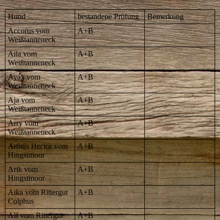
Hund
bestandene Prüfung
Bemerkung
Accorus vom
A+B
Weißtanneneck
Aila vom
A+B
Weißtanneneck
Ayax vom
A+B
Weißtanneneck
Aja vom
A+B
Weißtanneneck
Arry vom
A+B
Weißtanneneck
Arthus Hector vom
A+B
Hingstmoor
Arik vom
A+B
Hingstmoor
Aika vom Rittergut
A+B
Colphus
Alf vom Rittergut
A+B