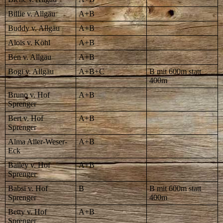
Billie v. Allgäu
A+B
Buddy v. Allgäu
A+B
Alois v. Köhl
A+B
Ben v. Allgäu
A+B
Bogi v. Allgäu
A+B+C
B mit 600m statt
400m
Bruno v. Hof
A+B
Sprenger
Bert v. Hof
A+B
Sprenger
Alma Aller-Weser-
A+B
Eck
Bailey v. Hof
A+B
Sprenger
Babsi v. Hof
B
B mit 600m statt
Sprenger
400m
Betty v. Hof
A+B
Sprenger