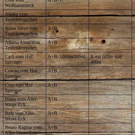
Weißtanneneck
Alaska vom
C
Teufelstreppchen
Aslan Varus vom
A+B
Teufelstreppchen
Athena Alma vom
A+B
Teufelstreppchen
Carli vom Hof
A+B; 1000m/20Std.
B mit 600m statt
Sprenger
400m
Cowan vom Hof
A+B
Sprenger
Cora vom Hof
A+B
Sprenger
Bluna vom Aller-
A+B
Weser-Eck
Balu vom Aller-
A+B
Weser-Eck
Bruno Ragnar vom
A+B
Aller-Weser-Eck