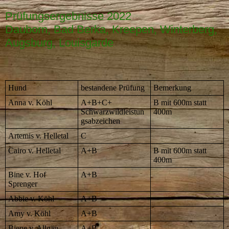
Prüfungsergebnisse 2022
Dauborn, Bad Berka, Kreepen, Winterberg,
Augsburg, Louisgarde
Hund
bestandene Prüfung
Bemerkung
Anna v. Köhl
A+B+C+
B mit 600m statt
Schwarzwildleistun
400m
gsabzeichen
Artemis v. Helletal
C
Cairo v. Helletal
A+B
B mit 600m statt
400m
Bine v. Hof
A+B
Sprenger
Abbie v. Köhl
A+B
Amy v. Köhl
A+B
Biene v. Allgäu
A+B