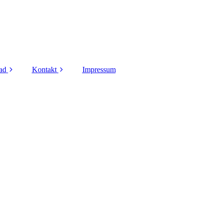
ad
Kontakt
Impressum
rmulare
Kontaktformular
ner Bereich
Vorstands- mitglieder
Regionale
Ansprechpartner