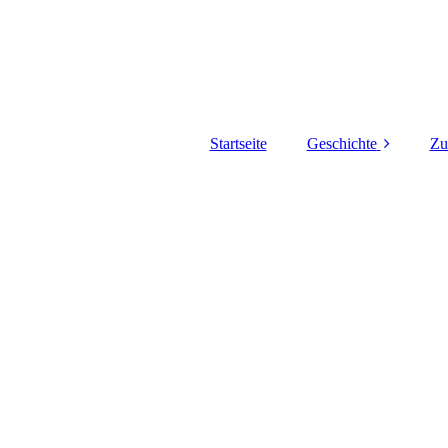
Startseite
Geschichte
Zu
Die Geschichte der
Ardennenbracken
Z