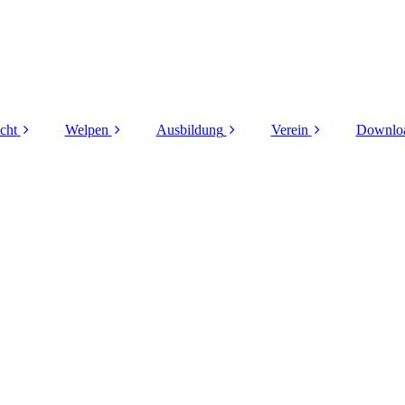
cht
Welpen
Ausbildung
Verein
Downlo
Zuchtordnung
Zuchtplanung
Ausbildungsinhalt
Vereinszweck
Fo
winger im Verein
Aktuelle Würfe
Termine
Neuigkeiten
Inter
Zuchthündinnen
Ergebnisse
Bilder
Zuchtrüden
Zuchtstrategie
Rassestandard
Farbverteilung
Formwerte und