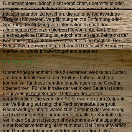
Diensteanbieter jedoch nicht verpflichtet, übermittelte oder
gespeicherte fremde Informationen zu überwachen oder
nach Umständen zu forschen, die auf eine rechtswidrige
Tätigkeit hinweisen. Verpflichtungen zur Entfernung oder
Sperrung der Nutzung von Informationen nach den
allgemeinen Gesetzen bleiben hiervon unberührt. Eine
diesbezügliche Haftung ist jedoch erst ab dem Zeitpunkt der
Kenntnis einer konkreten Rechtsverletzung möglich. Bei
Bekanntwerden von entsprechenden Rechtsverletzungen
werden wir diese Inhalte umgehend entfernen.
Haftung für Links
Unser Angebot enthält Links zu externen Webseiten Dritter,
auf deren Inhalte wir keinen Einfluss haben. Deshalb
können wir für diese fremden Inhalte auch keine Gewähr
übernehmen. Für die Inhalte der verlinkten Seiten ist stets
der jeweilige Anbieter oder Betreiber der Seiten
verantwortlich. Die verlinkten Seiten wurden zum Zeitpunkt
der Verlinkung auf mögliche Rechtsverstöße überprüft.
Rechtswidrige Inhalte waren zum Zeitpunkt der Verlinkung
nicht erkennbar. Eine permanente inhaltliche Kontrolle der
verlinkten Seiten ist jedoch ohne konkrete Anhaltspunkte
einer Rechtsverletzung nicht zumutbar. Bei Bekanntwerden
von Rechtsverletzungen werden wir derartige Links