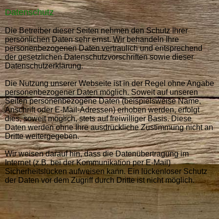
Datenschutz
Die Betreiber dieser Seiten nehmen den Schutz Ihrer
persönlichen Daten sehr ernst. Wir behandeln Ihre
personenbezogenen Daten vertraulich und entsprechend
der gesetzlichen Datenschutzvorschriften sowie dieser
Datenschutzerklärung.
Die Nutzung unserer Webseite ist in der Regel ohne Angabe
personenbezogener Daten möglich. Soweit auf unseren
Seiten personenbezogene Daten (beispielsweise Name,
Anschrift oder E-Mail-Adressen) erhoben werden, erfolgt
dies, soweit möglich, stets auf freiwilliger Basis. Diese
Daten werden ohne Ihre ausdrückliche Zustimmung nicht an
Dritte weitergegeben.
Wir weisen darauf hin, dass die Datenübertragung im
Internet (z.B. bei der Kommunikation per E-Mail)
Sicherheitslücken aufweisen kann. Ein lückenloser Schutz
der Daten vor dem Zugriff durch Dritte ist nicht möglich.