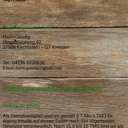
Angaben gemäß § 5 TMG:
Harm Gaudig
Hingstmoorweg 40
27308 Kirchlinteln – GT Kreepen
Tel.: 04236-9430636
Email: harm.gaudig@gmail.com
Haftungsausschluss (Disclaimer)
Haftung für Inhalte
Als Diensteanbieter sind wir gemäß § 7 Abs.1 TMG für
eigene Inhalte auf diesen Seiten nach den allgemeinen
Gesetzen verantwortlich. Nach §§ 8 bis 10 TMG sind wir als