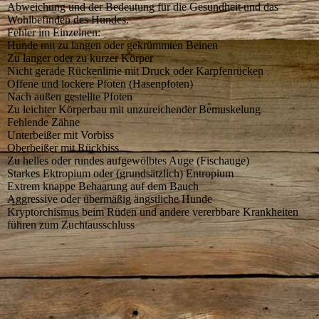
Abweichung und der Bedeutung für die Gesundheit und das
Wohlbefinden des Hundes.
Fehler im Einzelnen:
Hunde mit zu langen oder gekrümmten Beinen
Zu langer oder zu kurzer Körper
Nicht gerade Rückenlinie mit Druck oder Karpfenrücken
Offene und lockere Pfoten (Hasenpfoten)
Nach außen gestellte Pfoten
Zu leichter Körperbau mit unzureichender Bemuskelung
Fehlende Zähne
Unterbeißer mit Vorbiss
Oberbeißer mit Rückbiss
Zu helles oder rundes aufgewölbtes Auge (Fischauge)
Starkes Ektropium oder (grundsätzlich) Entropium
Extrem knappe Behaarung auf dem Bauch
Aggressive oder übermäßig ängstliche Hunde
Kryptorchismus beim Rüden und andere vererbbare Krankheiten
führen zum Zuchtausschluss