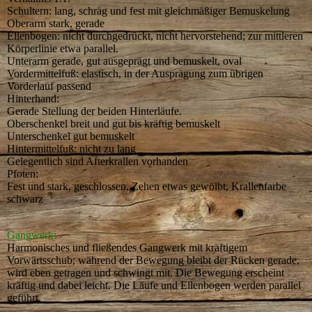
Schultern: lang, schräg und fest mit gleichmäßiger Bemuskelung
Oberarm stark, gerade
Ellenbogen: nicht durchgedrückt, nicht hervorstehend; zur mittleren
Körperlinie etwa parallel.
Unterarm gerade, gut ausgeprägt und bemuskelt, oval
Vordermittelfuß: elastisch, in der Ausprägung zum übrigen
Vorderlauf passend
Hinterhand:
Gerade Stellung der beiden Hinterläufe.
Oberschenkel breit und gut bis kräftig bemuskelt
Unterschenkel gut bemuskelt
Hintermittelfuß: nicht zu lang
Gelegentlich sind Afterkrallen vorhanden
Pfoten:
Fest und stark, geschlossen, Zehen etwas gewölbt, Krallenfarbe
schwarz
Gangwerk:
Harmonisches und fließendes Gangwerk mit kräftigem
Vorwärtsschub; während der Bewegung bleibt der Rücken gerade,
wird eben getragen und schwingt mit. Die Bewegung erscheint
kräftig und dabei leicht. Die Läufe und Ellenbogen werden parallel
geführt.