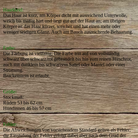
Haarkleid:
Das Haar ist kurz, am Körper dicht mit ausreichend Unterwolle,
weich bis mäßig hart und liegt gut auf der Haut an; am übrigen
Körper ist das Haar kürzer, weicher und hat einen mehr oder
weniger seidigen Glanz. Auch am Bauch ausreichende Behaarung.
Farbe:
Die Färbung ist vielfältig; Die Farbe tritt auf von vollständig
schwarz über schwarz/rot gebrandelt bis hin zum reinen Hirschrot,
auch mit dunklem bis schwarzem Sattel oder Mantel oder einer
Stromung.
Brackenstern ist erlaubt.
Größe:
Stockmaß:
Rüden 53 bis 62 cm
Hündinnen 46 bis 57 cm
Fehler:
Die Abweichungen von vorstehendem Standard gelten als Fehler;
die Einstufung der Fehler erfolgt dabei aber nach dem Grad der