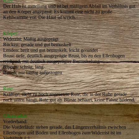
Hals:
Der Hals ist mittellang und ist bei mäßigem Abfall im Verhältnis gut
an den Körper angepasst. Es kommt eine nicht zu große
Kehlwamme vor. Die Haut ist weich.
Körper:
Widerrist: Mäßig ausgeprägt
Rücken: gerade und gut bemuskelt
Lenden: breit und gut bemuskelt, leicht gerundet
Brust: tiefe, deutlich ausgeprägte Brust, bis zu den Ellenbogen
reichend, mit deutlich ausgeprägter Bemuskelung
Rippen: schräg, lang
Bauch: nur mäßig aufgezogen
Rute:
Kräftige, nicht zu hoch angesetzte Rute, die in der Ruhe gerade
nach unten hängt. Rute gut als Bürste behaart, keine Fahne bildend.
Gliedmaßen:
Vorderhand:
Die Vorderläufe stehen gerade, das Längenverhältnis zwischen
Ellenbogen und Boden und Ellenbogen zum Widerrist ist im
Verhältnis 1:1.