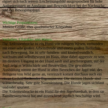
eignet sich nach seinem Erscheinungsbild ausgesprochen für hohe
Anforderungen an Ausdauer und Beweglichkeit bei der Nachsuche
und der Bewegungsjagd.
Wichtige Proportionen:
Mittlere Größe, eher quadratischer Körperbau
Verhalten, Charakter und Wesen:
Die Ardennenbracke ist ein Hund von ruhigem Wesen, verbunden
mit einer sehr großen Arbeitsfreude und einem großen Bedürfnis
nach Bewegung. Sie ist sehr familien- und kinderfreundlich,
wachsam und selbstbewusst im Haus, ohne dabei aggressiv zu sein.
Im direkten Umgang ist der Hund sanft und anschmiegsam, auf der
Jagd zeigt er Wildschärfe und Beutewillen. Die gewaltfreie
Ausbildung nimmt der Hund in allen Bereichen der Jagd inkl. des
Bringens von Wild gerne an, vereinzelt kommt durchaus auch ein
etwas Geduld fordernder Eigensinn vor. Die meisten Hunde sind
wasserfreudig. Sehr gute Nasenleistung. Die Hunde jagen sichtlaut
und/oder spurlaut.
Die Ardennenbracke ist ein Hund für den Jägerhaushalt, in dem sie
Familienanschluss hat und ausreichend jagdlich beschäftigt wird.