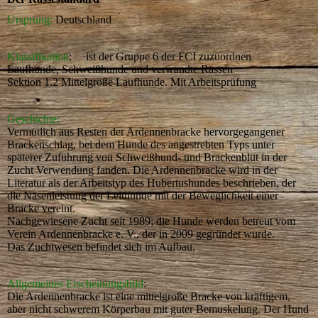
Ursprung:
Deutschland
Klassifikation
: ist der Gruppe 6 der FCI zuzuordnen
Laufhunde, Schweißhunde und verwandte Rassen
Sektion 1.2 Mittelgroße Laufhunde. Mit Arbeitsprüfung
Geschichte:
Vermutlich aus Resten der Ardennenbracke hervorgegangener
Brackenschlag, bei dem Hunde des angestrebten Typs unter
späterer Zuführung von Schweißhund- und Brackenblut in der
Zucht Verwendung fanden. Die Ardennenbracke wird in der
Literatur als der Arbeitstyp des Hubertushundes beschrieben, der
die Nasenleistung der Leithunde mit der Beweglichkeit einer
Bracke vereint.
Nachgewiesene Zucht seit 1989; die Hunde werden betreut vom
Verein Ardennenbracke e. V., der in 2009 gegründet wurde.
Das Zuchtwesen befindet sich im Aufbau.
Allgemeines Erscheinungsbild
:
Die Ardennenbracke ist eine mittelgroße Bracke von kräftigem,
aber nicht schwerem Körperbau mit guter Bemuskelung. Der Hund