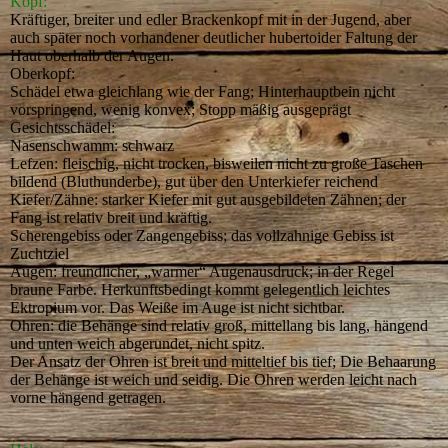
Kopf:
Kräftiger, breiter und edler Brackenkopf mit in der Jugend, aber
auch später noch vorhandener deutlicher hubertoider Faltung der
Haut oberhalb der Augen.
Oberkopf:
Schädel etwa gleichlang wie der Fang; Hinterhauptbein nicht
vorspringend, wenig konvex; Stopp mäßig ausgeprägt
Gesichtsschädel:
Nasenschwamm: schwarz
Lefzen: fleischig, nicht trocken, bisweilen nicht zu große Taschen
bildend (Bluthunderbe), gut über den Unterkiefer reichend
Kiefer/Zähne: starker Kiefer mit gut ausgebildeten Zähnen; der
Fang ist relativ breit und kräftig.
Scherengebiss oder Zangengebiss; das vollzahnige Gebiss ist
Zuchtziel
Augen: freundlicher, „warmer“ Augenausdruck; in der Regel
braune Farbe. Herkunftsbedingt kommt gelegentlich leichtes
Ektropium vor. Das Weiße im Auge ist nicht sichtbar.
Ohren: die Behänge sind relativ groß, mittellang bis lang, hängend
und unten weich abgerundet, nicht spitz.
Der Ansatz der Ohren ist breit und mitteltief bis tief; Die Behaarung
der Behänge ist weich und seidig. Die Ohren werden leicht nach
vorne hängend getragen.